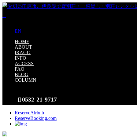
JP
EN
HOME
ABOUT
IRAGO
INFO
ACCESS
FAQ
BLOG
COLUMN
0532-21-9717
Reserve
Airbnb
Reserve
Booking.com
CONTACT