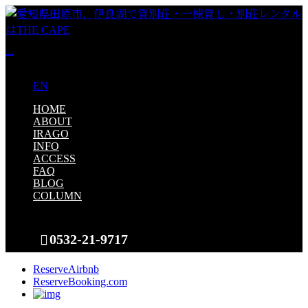
JP
EN
HOME
ABOUT
IRAGO
INFO
ACCESS
FAQ
BLOG
COLUMN
0532-21-9717
Reserve
Airbnb
Reserve
Booking.com
CONTACT