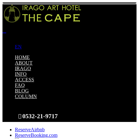
JP
EN
HOME
ABOUT
IRAGO
INFO
ACCESS
FAQ
BLOG
COLUMN
0532-21-9717
Reserve
Airbnb
Reserve
Booking.com