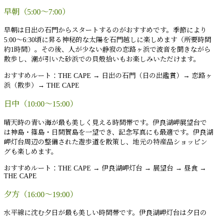
早朝（5:00〜7:00）
早朝は日出の石門からスタートするのがおすすめです。季節により
5:00〜6:30頃に昇る神秘的な太陽を石門越しに楽しめます（所要時間
約1時間）。その後、人が少ない静寂の恋路ヶ浜で波音を聞きながら
散歩し、潮が引いた砂浜での貝殻拾いもお楽しみいただけます。
おすすめルート：THE CAPE → 日出の石門（日の出鑑賞）→ 恋路ヶ
浜（散歩）→ THE CAPE
日中（10:00〜15:00）
晴天時の青い海が最も美しく見える時間帯です。伊良湖岬展望台で
は神島・篠島・日間賀島を一望でき、記念写真にも最適です。伊良湖
岬灯台周辺の整備された遊歩道を散策し、地元の特産品ショッピン
グも楽しめます。
おすすめルート：THE CAPE → 伊良湖岬灯台 → 展望台 → 昼食 →
THE CAPE
夕方（16:00〜19:00）
水平線に沈む夕日が最も美しい時間帯です。伊良湖岬灯台は夕日の