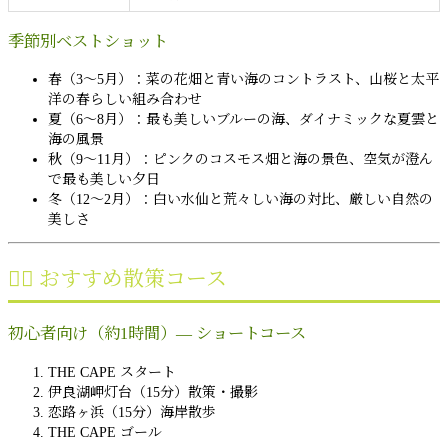
季節別ベストショット
春（3〜5月）：菜の花畑と青い海のコントラスト、山桜と太平
洋の春らしい組み合わせ
夏（6〜8月）：最も美しいブルーの海、ダイナミックな夏雲と
海の風景
秋（9〜11月）：ピンクのコスモス畑と海の景色、空気が澄ん
で最も美しい夕日
冬（12〜2月）：白い水仙と荒々しい海の対比、厳しい自然の
美しさ
🚶‍♀️ おすすめ散策コース
初心者向け（約1時間）— ショートコース
THE CAPE スタート
伊良湖岬灯台（15分）散策・撮影
恋路ヶ浜（15分）海岸散歩
THE CAPE ゴール