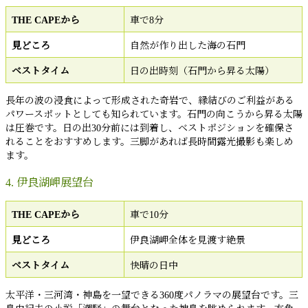
THE CAPEから
車で8分
見どころ
自然が作り出した海の石門
ベストタイム
日の出時刻（石門から昇る太陽）
長年の波の浸食によって形成された奇岩で、縁結びのご利益がある
パワースポットとしても知られています。石門の向こうから昇る太陽
は圧巻です。日の出30分前には到着し、ベストポジションを確保さ
れることをおすすめします。三脚があれば長時間露光撮影も楽しめ
ます。
4. 伊良湖岬展望台
THE CAPEから
車で10分
見どころ
伊良湖岬全体を見渡す絶景
ベストタイム
快晴の日中
太平洋・三河湾・神島を一望できる360度パノラマの展望台です。三