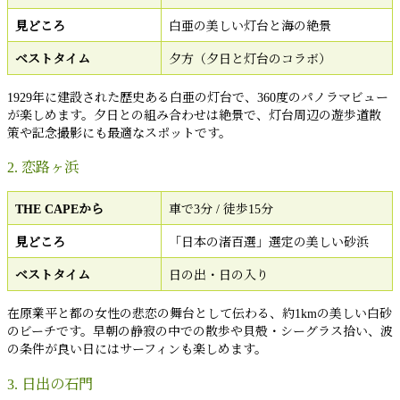
見どころ
白亜の美しい灯台と海の絶景
ベストタイム
夕方（夕日と灯台のコラボ）
1929年に建設された歴史ある白亜の灯台で、360度のパノラマビュー
が楽しめます。夕日との組み合わせは絶景で、灯台周辺の遊歩道散
策や記念撮影にも最適なスポットです。
2. 恋路ヶ浜
THE CAPEから
車で3分 / 徒歩15分
見どころ
「日本の渚百選」選定の美しい砂浜
ベストタイム
日の出・日の入り
在原業平と都の女性の悲恋の舞台として伝わる、約1kmの美しい白砂
のビーチです。早朝の静寂の中での散歩や貝殻・シーグラス拾い、波
の条件が良い日にはサーフィンも楽しめます。
3. 日出の石門