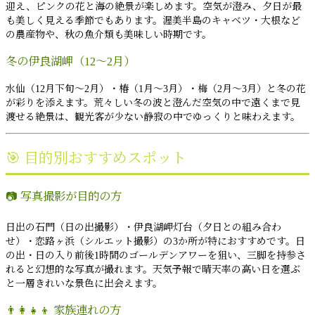
迎え、ピンクの花と海の絶景が楽しめます。空気が澄み、夕日が最
も美しく見える季節でもあります。渥美半島のキャベツ・大根など
の農産物や、秋の魚介類も美味しい時期です。
冬の伊良湖岬（12〜2月）
水仙（12月下旬〜2月）・椿（1月〜3月）・梅（2月〜3月）と冬の花
が彩りを添えます。荒々しい冬の波と澄んだ空気の中で遠くまで見
渡せる絶景は、観光客が少ない静寂の中でゆっくりと味わえます。
🎯 目的別おすすめスポット
📷 写真撮影が目的の方
日出の石門（日の出撮影）・伊良湖岬灯台（夕日との組み合わ
せ）・恋路ヶ浜（シルエット撮影）の3か所が特におすすめです。日
の出・日の入り前後1時間のゴールデンアワーを狙い、三脚を持参さ
れると幻想的な写真が撮れます。天気予報で晴天率の高い日を選ぶ
と一層きれいな景色に出会えます。
👨‍👩‍👧‍👦 家族連れの方