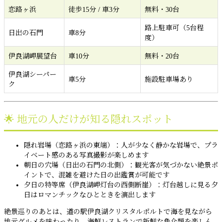
恋路ヶ浜
徒歩15分 / 車3分
無料・30台
路上駐車可（5台程
日出の石門
車8分
度）
伊良湖岬展望台
車10分
無料・20台
伊良湖シーパー
車5分
施設駐車場あり
ク
🌟 地元の人だけが知る隠れスポット
隠れ岩場（恋路ヶ浜の東端）：人が少なく静かな岩場で、プラ
イベート感のある写真撮影が楽しめます
朝日の穴場（日出の石門の北側）：観光客が気づかない絶景ポ
イントで、混雑を避けた日の出鑑賞が可能です
夕日の特等席（伊良湖岬灯台の西側断崖）：灯台越しに見る夕
日はロマンチックなひとときを演出します
絶景巡りのあとは、道の駅伊良湖クリスタルポルトで海を見ながら
地元グルメを味わったり、海鮮レストランで新鮮な魚介類を楽しん