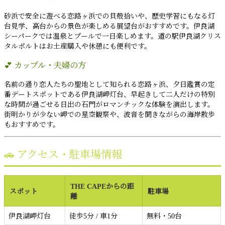
砂浜で安全に遊べる恋路ヶ浜での貝殻拾いや、歴史学習にもなる灯
台見学、高台からの景色が楽しめる展望台がおすすめです。伊良湖
シーパークでは温泉とプールで一日楽しめます。道の駅伊良湖クリス
タルポルトはお土産購入や休憩にも便利です。
💕 カップル・夫婦の方
名前の通り恋人たちの聖地として知られる恋路ヶ浜、夕日鑑賞の定
番デートスポットである伊良湖岬灯台、早起きして二人だけの特別
な時間が過ごせる日出の石門がロマンチックな体験を演出します。
街明かりが少ない岬での星空観察や、波音を聞きながらの海岸散歩
もおすすめです。
🚗 アクセス・駐車場情報
THE CAPEからの距
スポット
駐車場
離
伊良湖岬灯台
徒歩5分 / 車1分
無料・50台