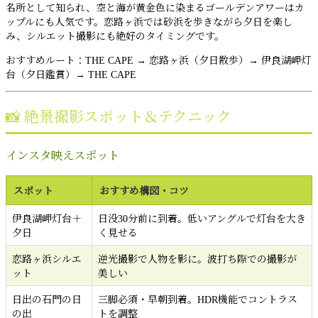
名所として知られ、空と海が黄金色に染まるゴールデンアワーはカ
ップルにも人気です。恋路ヶ浜では砂浜を歩きながら夕日を楽し
み、シルエット撮影にも絶好のタイミングです。
おすすめルート：THE CAPE → 恋路ヶ浜（夕日散歩）→ 伊良湖岬灯
台（夕日鑑賞）→ THE CAPE
📸 絶景撮影スポット＆テクニック
インスタ映えスポット
スポット
おすすめ構図・コツ
伊良湖岬灯台＋
日没30分前に到着。低いアングルで灯台を大き
夕日
く見せる
恋路ヶ浜シルエ
逆光撮影で人物を影に。波打ち際での撮影が
ット
美しい
日出の石門の日
三脚必須・早朝到着。HDR機能でコントラス
の出
トを調整