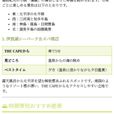
島由紀夫の小説「潮騒」の舞台となった神島を眺められます。方角
ごとに楽しめる景色は以下のとおりです。
東：太平洋の水平線
西：三河湾と知多半島
南：神島・篠島・日間賀島
北：渥美半島の田園風景
5. 伊良湖シーパーク＆スパ周辺
THE CAPEから
車で5分
見どころ
温泉からの海の眺め
ベストタイム
夕方（温泉に浸かりながら夕日鑑賞）
露天風呂から太平洋を望む解放感あふれるスポットです。南国のよ
うなリゾート感が漂い、THE CAPEからもアクセスしやすい立地で
す。
🌄 時間帯別おすすめ絶景