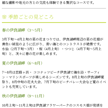
細な撮影や地元の方との交流も体験できる贅沢なコースです。
🌸 季節ごとの見どころ
春の伊良湖岬（3〜5月）
3月下旬〜4月上旬の菜の花まつりでは、伊良湖岬周辺の菜の花畑が
黄色い絨毯のように広がり、青い海とのコントラストが絶景です。
水仙（2月下旬〜3月）・桜（4月上旬）・つつじ（4月下旬〜5月上
旬）と、次々に春の花が楽しめます。
夏の伊良湖岬（6〜8月）
7〜8月は恋路ヶ浜・ ココナッツビーチ伊良湖で海水浴・サーフィ
ン・マリンスポーツが楽しめるシーズンです。8月上旬の伊良湖岬夏
祭り、8月中旬の花火大会、7月下旬のビーチバレー大会など夏のイベ
ントも充実しています。
秋の伊良湖岬（9〜11月）
10月上旬〜11月上旬は伊良湖フラワーパークのコスモス畑が見頃を