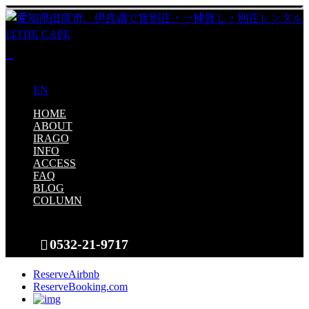
JP
EN
HOME
ABOUT
IRAGO
INFO
ACCESS
FAQ
BLOG
COLUMN
0532-21-9717
Reserve
Airbnb
Reserve
Booking.com
CONTACT