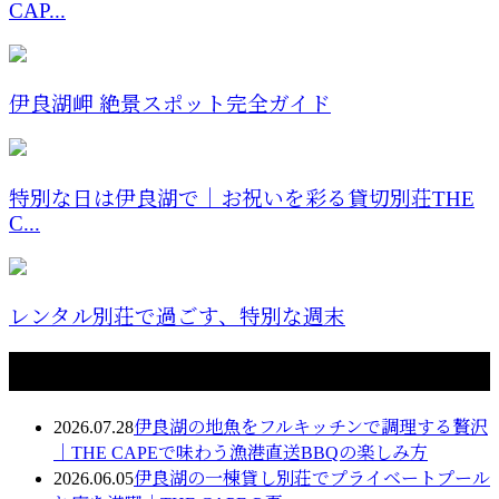
CAP...
伊良湖岬 絶景スポット完全ガイド
特別な日は伊良湖で｜お祝いを彩る貸切別荘THE
C...
レンタル別荘で過ごす、特別な週末
最近の投稿
2026.07.28
伊良湖の地魚をフルキッチンで調理する贅沢
｜THE CAPEで味わう漁港直送BBQの楽しみ方
2026.06.05
伊良湖の一棟貸し別荘でプライベートプール